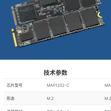
技术参数
芯片型号
MAP1202-C
MA
形态
M.2
M.