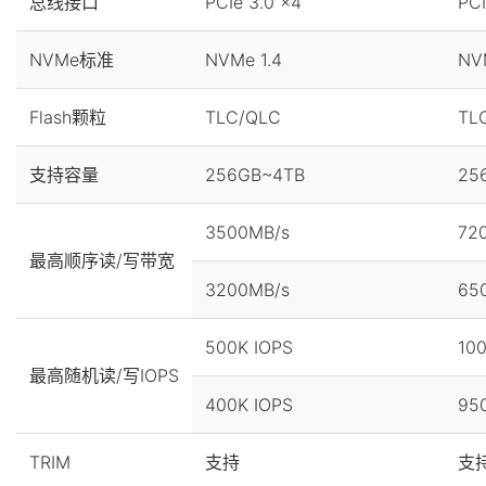
总线接口
PCIe 3.0 x4
PCI
NVMe标准
NVMe 1.4
NV
Flash颗粒
TLC/QLC
TL
支持容量
256GB~4TB
25
3500MB/s
72
最高顺序读/写带宽
3200MB/s
65
500K IOPS
10
最高随机读/写IOPS
400K IOPS
95
TRIM
支持
支