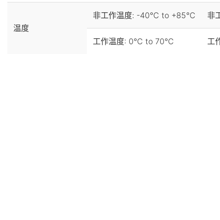
非工作温度: -40℃ to +85℃
非工
温度
工作温度: 0℃ to 70℃
工作
产品中心
解决方案
固态硬盘控制芯片
SATA SSD解决方案
浙公网安备 33010802011878号
SATA接口SSD控制芯片
消费级SATA SSD解决方案
浙ICP备14043482号-1
PCIe接口SSD控制芯片
工业级SATA SSD解决方案
Copyright © 2022 联芸科技（杭州）股份有限公司. All Rights